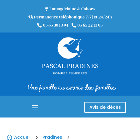
Lamagdelaine & Cahors

Permanence téléphonique 7/7j et 24/24h

05 65 30 13 94
05 65 22 13 05


Une famille au service des familles
Avis de décès
Accueil
Pradines

5
5