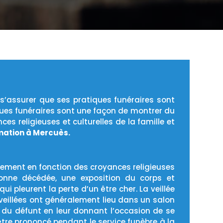
t s’assurer que ses pratiques funéraires sont
iques funéraires sont une façon de montrer du
s religieuses et culturelles de la famille et
mation à Mercuès.
blement en fonction des croyances religieuses
sonne décédée, une exposition du corps et
i pleurent la perte d’un être cher. La veillée
s veillées ont généralement lieu dans un salon
e du défunt en leur donnant l’occasion de se
tre prononcé pendant le service funèbre à la