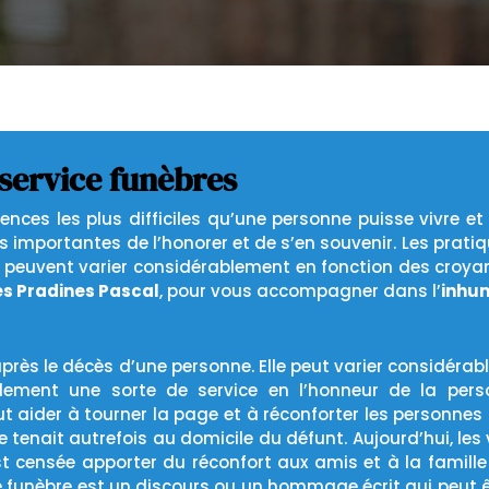
 service funèbres
iences les plus difficiles qu’une personne puisse vivre e
us importantes de l’honorer et de s’en souvenir. Les prat
t peuvent varier considérablement en fonction des croyance
s Pradines Pascal
, pour vous accompagner dans l’
inhu
après le décès d’une personne. Elle peut varier considéra
alement une sorte de service en l’honneur de la per
aider à tourner la page et à réconforter les personnes qu
e tenait autrefois au domicile du défunt. Aujourd’hui, le
est censée apporter du réconfort aux amis et à la famill
ge funèbre est un discours ou un hommage écrit qui peut ê