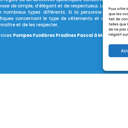
hose de simple, d’élégant et de respectueux. Les cercuei
Pour offrir
e nombreux types différents. Si la personne décédée ét
que les co
écifiques concernant le type de vêtements et de cercueil
fait de co
telles que 
nnaître et de les respecter.
de ne pas 
négatif sur
rvices
Pompes Funèbres Pradines Pascal à Mercuès
pou
Ac