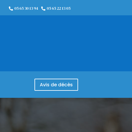
05 65 30 13 94
05 65 22 13 05


Avis de décès