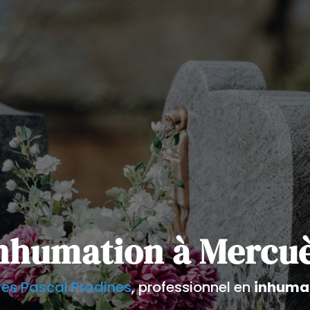
nhumation à Mercu
es Pascal Pradines
, professionnel en
inhuma