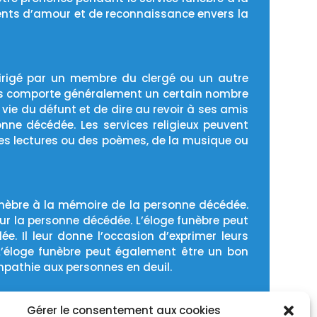
ments d’amour et de reconnaissance envers la
dirigé par un membre du clergé ou un autre
mais comporte généralement un certain nombre
vie du défunt et de dire au revoir à ses amis
onne décédée. Les services religieux peuvent
 des lectures ou des poèmes, de la musique ou
unèbre à la mémoire de la personne décédée.
our la personne décédée. L’éloge funèbre peut
e. Il leur donne l’occasion d’exprimer leurs
L’éloge funèbre peut également être un bon
mpathie aux personnes en deuil.
Gérer le consentement aux cookies
ix des vêtements ou du cercueil. Cependant, la