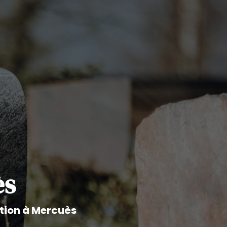
ès
tion à Mercuès