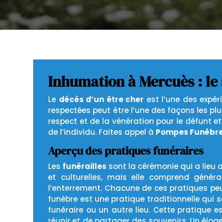
Inhumation à Mercuès : le
Le
décès d’un être cher
est l’une des expér
respectées peut être l’une des façons les pl
respect et de la vénération pour le défunt e
de l’individu. Faites appel à
Pompes Funèbre
Aperçu des pratiques funéraires
Les
funérailles
sont la cérémonie qui a lieu 
et culturelles, mais elle comprend génér
l’enterrement. Chacune de ces pratiques peut 
funèbre est une pratique traditionnelle qui s
funéraire ou un autre lieu. Cette pratique 
réunir et de partager des souvenirs. Un élo