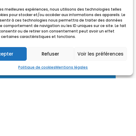
ls peuvent varier considérablement en termes
 les meilleures expériences, nous utilisons des technologies telles
ait d’une tradition culturelle ou religieuse
okies pour stocker et/ou accéder aux informations des appareils. Le
 utilisés. Ces coutumes peuvent varier d’une
nsentir à ces technologies nous permettra de traiter des données
le comportement de navigation ou les ID uniques sur ce site. Le fait
consentir ou de retirer son consentement peut avoir un effet
 certaines caractéristiques et fonctions.
:
r
cepter
Refuser
Voir les préférences
Politique de cookies
Mentions légales