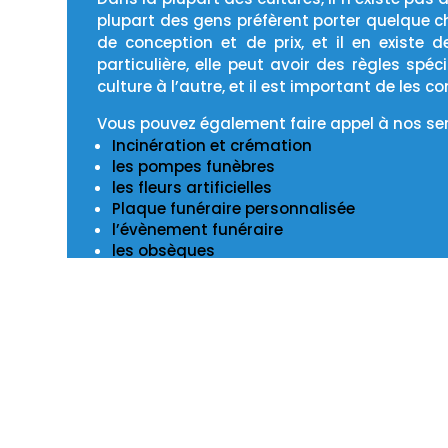
plupart des gens préfèrent porter quelque c
de conception et de prix, et il en existe d
particulière, elle peut avoir des règles sp
culture à l’autre, et il est important de les co
Vous pouvez également faire appel à nos se
Incinération et crémation
les pompes funèbres
les fleurs artificielles
Plaque funéraire personnalisée
l’évènement funéraire
les obsèques
l’enterrement