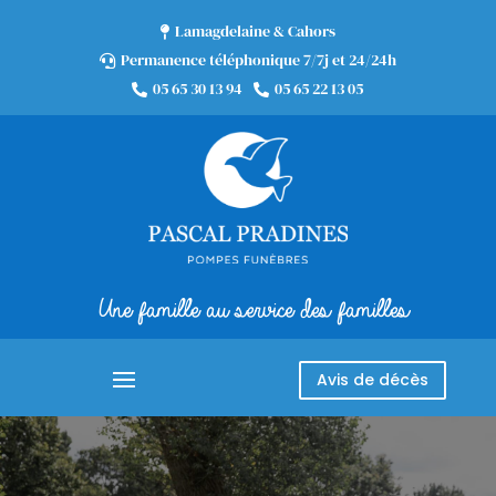
Lamagdelaine & Cahors

Permanence téléphonique 7/7j et 24/24h

05 65 30 13 94
05 65 22 13 05


Une famille au service des familles
Avis de décès