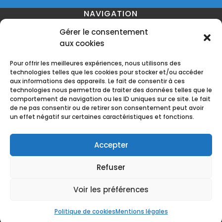
NAVIGATION
Gérer le consentement
aux cookies
Accueil
Contact
Mentions légales
Secteurs
Pour offrir les meilleures expériences, nous utilisons des
technologies telles que les cookies pour stocker et/ou accéder
aux informations des appareils. Le fait de consentir à ces
technologies nous permettra de traiter des données telles que le
comportement de navigation ou les ID uniques sur ce site. Le fait
RÉALISATION
de ne pas consentir ou de retirer son consentement peut avoir
un effet négatif sur certaines caractéristiques et fonctions.
Accepter
Refuser
Recherches fréquentes
Obsèques à Pradines
Obsèques à Arcambal
Voir les préférences
Obsèques à Tour-de-Faure
Obsèques à Cahors
© Pompes Funèbres Pascal Pradines - 2026 -
Obsèques à Lamagdelaine
Politique de cookies
Mentions légales
Tous droits réservés
Obsèques à Saint Géry-Vers