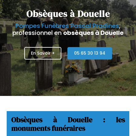
Obsèques
à
Douelle
Pompes Funèbres Pascal Pradines
,
professionnel en
obsèques à Douelle
En Savoir +
05 65 30 13 94
Obsèques à Douelle : les
monuments funéraires