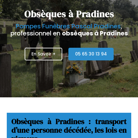
Obsèques
à
Pradines
Pompes Funèbres Pascal Pradines
,
professionnel en
obsèques à Pradines
En Savoir +
05 65 30 13 94
Obsèques à Pradines : t
ransport
d’une personne décédée, les lois en