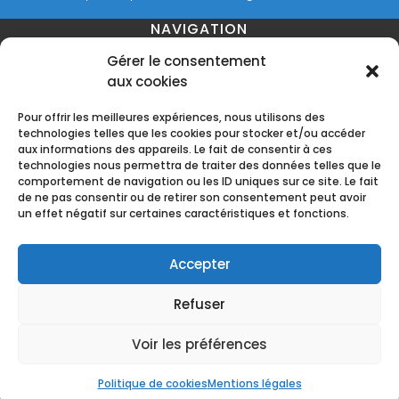
NAVIGATION
Gérer le consentement
aux cookies
Accueil
Contact
Mentions légales
Secteurs
Pour offrir les meilleures expériences, nous utilisons des
technologies telles que les cookies pour stocker et/ou accéder
aux informations des appareils. Le fait de consentir à ces
technologies nous permettra de traiter des données telles que le
comportement de navigation ou les ID uniques sur ce site. Le fait
RÉALISATION
de ne pas consentir ou de retirer son consentement peut avoir
un effet négatif sur certaines caractéristiques et fonctions.
Accepter
Refuser
Recherches fréquentes
Obsèques à Pradines
Obsèques à Arcambal
Voir les préférences
Obsèques à Tour-de-Faure
Obsèques à Cahors
© Pompes Funèbres Pascal Pradines - 2026 -
Obsèques à Lamagdelaine
Politique de cookies
Mentions légales
Tous droits réservés