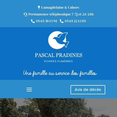
Lamagdelaine & Cahors

Permanence téléphonique 7/7j et 24/24h

05 65 30 13 94
05 65 22 13 05


Une famille au service des familles
Avis de décès