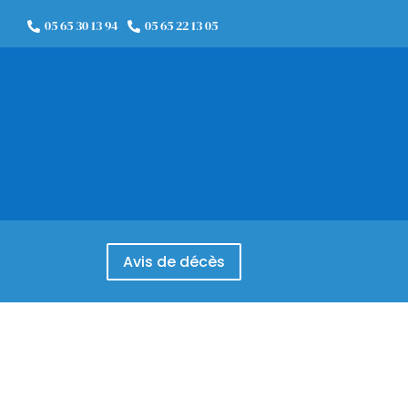
05 65 30 13 94
05 65 22 13 05


Avis de décès