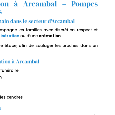
ation à Arcambal – Pompes
s
in dans le secteur d’Arcambal
pagne les familles avec discrétion, respect et
cinération
ou d’une
crémation
.
e étape, afin de soulager les proches dans un
ation à Arcambal
funéraire
m
 des cendres
n