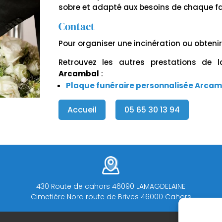
sobre et adapté aux besoins de chaque fa
Contact
Pour organiser une incinération ou obteni
Retrouvez les autres prestations de 
Arcambal
:
Plaque funéraire personnalisée Arca
Accueil
05 65 30 13 94
430 Route de cahors 46090 LAMAGDELAINE
Cimetière Nord route de Brives 46000 Cahors