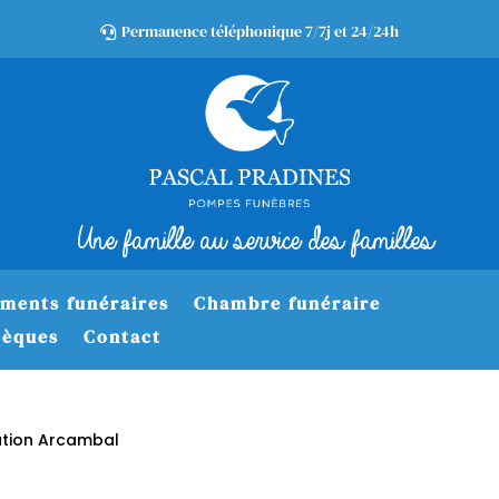
Permanence téléphonique 7/7j et 24/24h

Une famille au service des familles
ments funéraires
Chambre funéraire
sèques
Contact
ation Arcambal