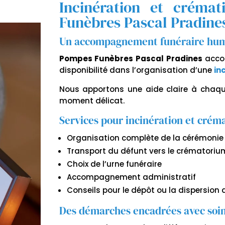
Incinération et crém
Funèbres Pascal Pradine
Un accompagnement funéraire huma
Pompes Funèbres Pascal Pradines
accom
disponibilité dans l’organisation d’une
in
Nous apportons une aide claire à chaqu
moment délicat.
Services pour incinération et crém
Organisation complète de la cérémonie 
Transport du défunt vers le crématoriu
Choix de l’urne funéraire
Accompagnement administratif
Conseils pour le dépôt ou la dispersion
Des démarches encadrées avec soi