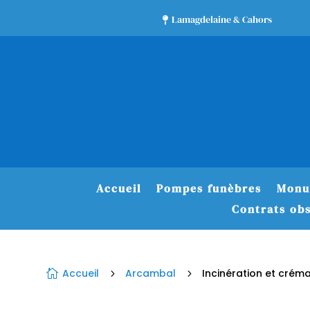
Lamagdelaine & Cahors

Accueil
Pompes funèbres
Monu
Contrats ob
Accueil
Arcambal
Incinération et crém

5
5